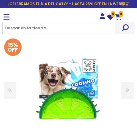
¡CELEBRAMOS EL DÍA DEL GATO! - HASTA 25% OFF EN LA WEB🐱🛒
0
0
Wishlist
Carrito
15%
OFF