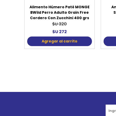
Alimento Húmero Paté MONGE
An
BWild Perro Adulto Grain Free
S
Cordero Con Zucchini 400 grs
$U 320
$U 272
Agregar al carrito
Go to top