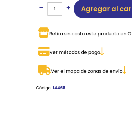
Agregar al car
SPORTADORAS
TH
ROS
S
TH
Retira sin costo este producto en O
PE
RO
Ver métodos de pago
Ve
Ver el mapa de zonas de envío
Código:
14468