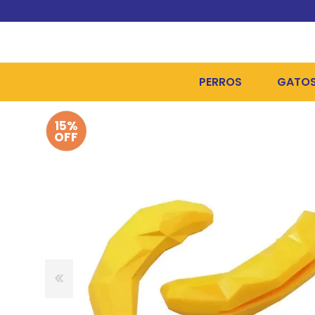
PERROS
GATO
15%
ALIMENTOS SECOS
ALIME
OFF
ALIMENTOS HÚMEDOS Y
ALIME
HIGIENE, PELUQUERÍA Y
ARENA
CAMAS Y CASETAS
HIGIE
BOLSOS Y TRANSPORT
COME
BOLSAS PARA MATERIA
JUGUE
COLLARES, ARNESES Y 
COLLA