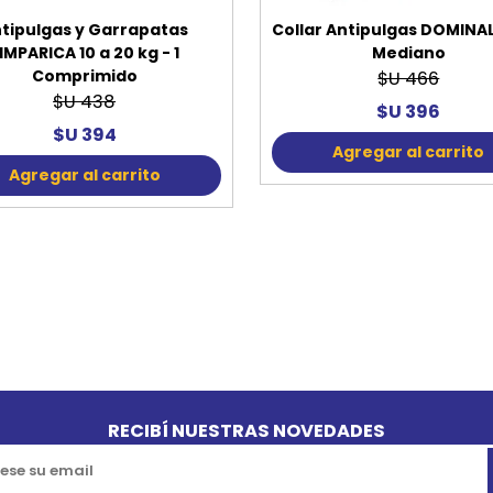
tipulgas y Garrapatas
Collar Antipulgas DOMINAL
IMPARICA 10 a 20 kg - 1
Mediano
Comprimido
$U 466
$U 438
$U 396
$U 394
Agregar al carrito
Agregar al carrito
RECIBÍ NUESTRAS NOVEDADES