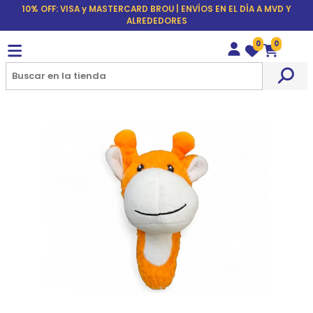
10% OFF: VISA y MASTERCARD BROU | ENVÍOS EN EL DÍA A MVD Y
ALREDEDORES
0
0
Wishlist
Carrito