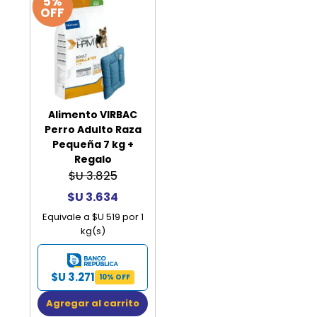
5%
OFF
Alimento VIRBAC
Perro Adulto Raza
Pequeña 7 kg +
Regalo
$U 3.825
$U 3.634
Equivale a $U 519 por 1
kg(s)
$U 3.271
10% OFF
Agregar al carrito