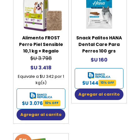
Alimento FROST
Snack Palitos HANA
Perro Piel Sensible
Dental Care Para
10,1 kg + Regalo
Perros 100 grs
$U 3.798
$U 160
$U 3.418
Equivale a $U 342 por 1
$U 144
kg(s)
10% OFF
Agregar al carrito
$U 3.076
10% OFF
Agregar al carrito