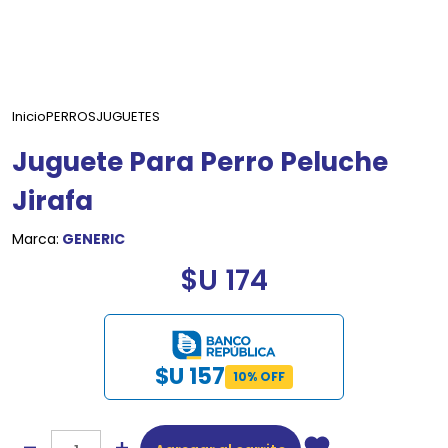
Inicio
PERROS
JUGUETES
Juguete Para Perro Peluche
Jirafa
Marca:
GENERIC
$U 174
$U 157
10% OFF