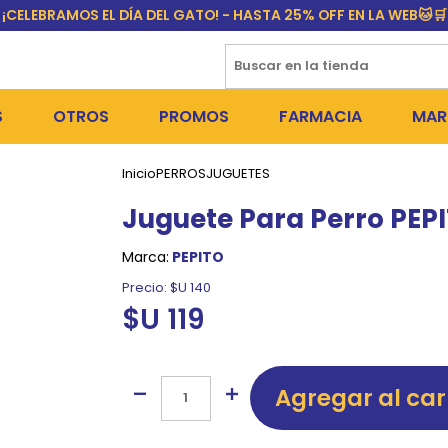
¡CELEBRAMOS EL DÍA DEL GATO! - HASTA 25% OFF EN LA WEB🐱🛒
S
OTROS
PROMOS
FARMACIA
MAR
Inicio
PERROS
JUGUETES
NTOS SECOS
DÍA DEL GATO
MEDICAMENTOS
FR
Juguete Para Perro PEP
 SNACKS
NTOS HÚMEDOS Y SNACKS
PERROS
PULGUICIDAS Y GARRAPA
EQU
Marca:
PEPITO
 COSMÉTICA
S SANITARIAS
GATOS
COLLARES ISABELINOS Y
BI
Precio:
$U 140
$U 119
NE Y BAÑOS
OUTLET
GR
ADORAS
DEROS Y BEBEDEROS
NY
Agregar al car
TES Y RASCADORES
AS
CORREAS
RES Y ACCESORIOS
MA