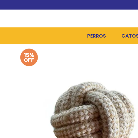
PERROS
GATO
15%
ALIMENTOS SECOS
ALIME
OFF
ALIMENTOS HÚMEDOS Y
ALIME
HIGIENE, PELUQUERÍA Y
ARENA
CAMAS Y CASETAS
HIGIE
BOLSOS Y TRANSPORT
COME
BOLSAS PARA MATERIA
JUGUE
COLLARES, ARNESES Y 
COLLA