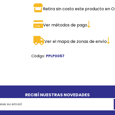
SPORTADORAS
TH
Retira sin costo este producto en O
ROS
S
TH
Ver métodos de pago
PE
RO
Ver el mapa de zonas de envío
Ve
Código:
PPLP0067
RECIBÍ NUESTRAS NOVEDADES