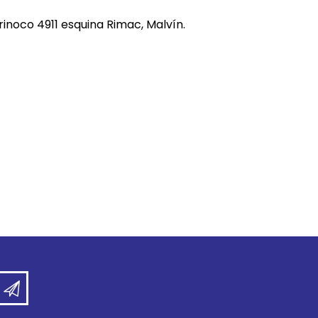
REE CATS
rinoco 4911 esquina Rimac, Malvín.
REE DOGS
DIGREE
YAL CANIN
r todas