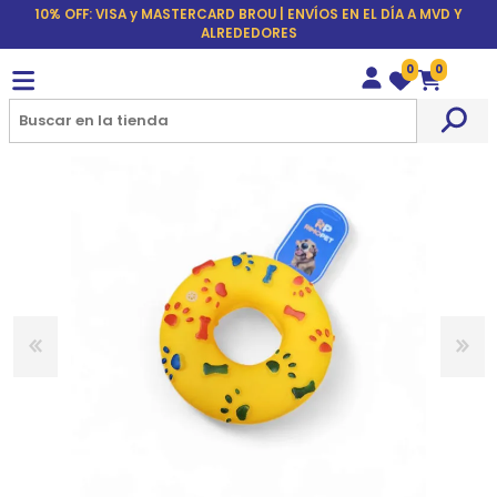
10% OFF: VISA y MASTERCARD BROU | ENVÍOS EN EL DÍA A MVD Y
ALREDEDORES
0
0
Wishlist
Carrito