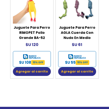
Juguete Para Perro
Juguete Para Perro
RIMOPET Pollo
AGLA Cuerda Con
Grande BA-52
Nudo En Medio
$U 120
$U 61
$U 108
$U 55
10% OFF
10% OFF
Agregar al carrito
Agregar al carrito
Go to top