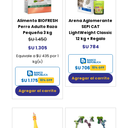
Alimento BIOFRESH
Arena Aglomerante
Perro Adulto Raza
SEPI CAT
Pequeña 3 kg
LightWeight Classic
12 kg + Regalo
$U 1.450
$U 784
$U 1.305
Equivale a $U 435 por 1
kg(s)
$U 706
10% OFF
Agregar al carrito
$U 1.175
10% OFF
Agregar al carrito