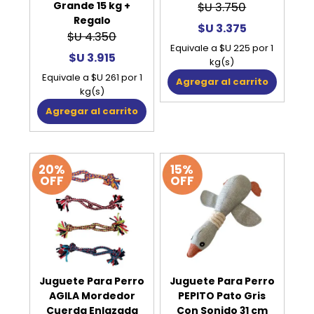
Grande 15 kg +
$U 3.750
Regalo
$U 3.375
$U 4.350
Equivale a $U 225 por 1
$U 3.915
kg(s)
Equivale a $U 261 por 1
Agregar al carrito
kg(s)
Agregar al carrito
20%
15%
OFF
OFF
Juguete Para Perro
Juguete Para Perro
AGILA Mordedor
PEPITO Pato Gris
Cuerda Enlazada
Con Sonido 31 cm