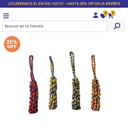
¡CELEBRAMOS EL DÍA DEL GATO! - HASTA 25% OFF EN LA WEB🐱🛒
0
0
Wishlist
Carrito
20%
OFF