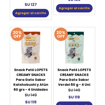
$U 127
Agregar al carrito
Agregar al carrito
20%
20%
OFF
OFF
Snack Paté LOPETS
Snack Paté LOPETS
CREAMY SNACKS
CREAMY SNACKS
Para Gato Sabor
Para Gato Sabor
Katshobushi y Atún
Verdel 60 g - 4 Uni
60 grs - 4 Unidades
$U 149
$U 149
$U 119
$U 119