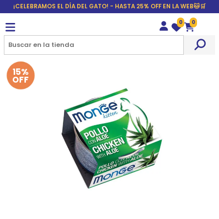
¡CELEBRAMOS EL DÍA DEL GATO! - HASTA 25% OFF EN LA WEB🐱🛒
0
0
Wishlist
Carrito
15%
OFF