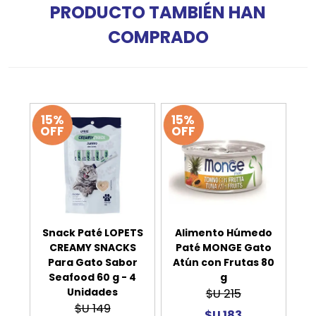
PRODUCTO TAMBIÉN HAN
COMPRADO
15%
15%
OFF
OFF
Snack Paté LOPETS
Alimento Húmedo
CREAMY SNACKS
Paté MONGE Gato
Para Gato Sabor
Atún con Frutas 80
Seafood 60 g - 4
g
Unidades
$U 215
$U 149
$U 183