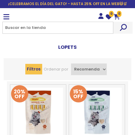
¡CELEBRAMOS EL DÍA DEL GATO! - HASTA 25% OFF EN LA WEB🐱🛒
0
0
Wishlist
Carrito
LOPETS
Filtros
Ordenar por
20%
15%
OFF
OFF