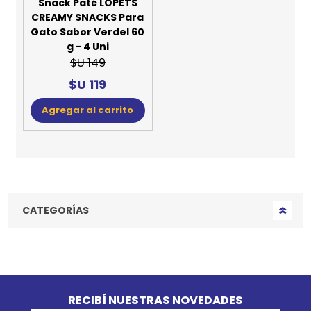
Snack Paté LOPETS
CREAMY SNACKS Para
Gato Sabor Verdel 60
g - 4 Uni
$U 149
$U 119
Agregar al carrito
CATEGORÍAS
Go to top
RECIBÍ NUESTRAS NOVEDADES