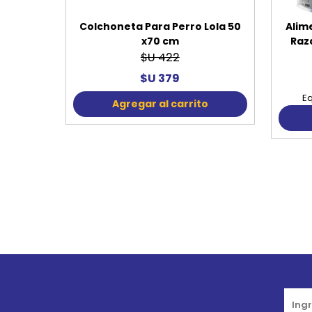
Colchoneta Para Perro Lola 50
Alim
x70 cm
Raz
$U 422
$U 379
Eq
Agregar al carrito
Go to top