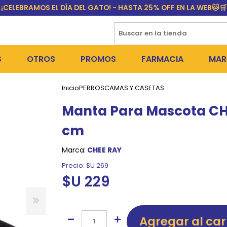
¡CELEBRAMOS EL DÍA DEL GATO! - HASTA 25% OFF EN LA WEB🐱🛒
S
OTROS
PROMOS
FARMACIA
MAR
Inicio
PERROS
CAMAS Y CASETAS
NTOS SECOS
DÍA DEL GATO
MEDICAMENTOS
FR
Manta Para Mascota CHE
 SNACKS
NTOS HÚMEDOS Y SNACKS
PERROS
PULGUICIDAS Y GARRAPA
EQU
cm
 COSMÉTICA
S SANITARIAS
GATOS
COLLARES ISABELINOS Y
BI
Marca:
CHEE RAY
NE Y BAÑOS
OUTLET
GR
Precio:
$U 269
$U 229
ADORAS
DEROS Y BEBEDEROS
NY
TES Y RASCADORES
AS
Agregar al car
CORREAS
RES Y ACCESORIOS
MA