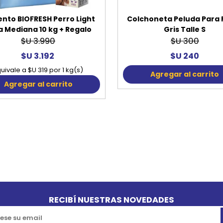
ento BIOFRESH Perro Light
Colchoneta Peluda Para 
a Mediana 10 kg + Regalo
Gris Talle S
$U 3.990
$U 300
$U 3.192
$U 240
uivale a $U 319 por 1 kg(s)
Agregar al carrito
Agregar al carrito
RECIBÍ NUESTRAS NOVEDADES