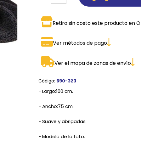
SPORTADORAS
TH
Retira sin costo este producto en O
ROS
S
TH
PE
Ver métodos de pago
RO
Ver el mapa de zonas de envío
Ve
Código:
690-323
- Largo:100 cm.
- Ancho:75 cm.
- Suave y abrigadas.
- Modelo de la foto.