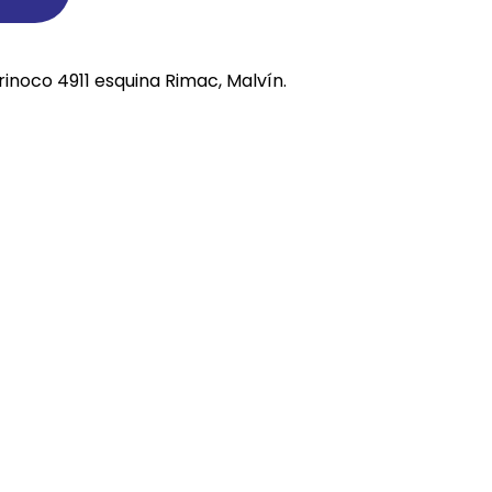
REE CATS
rinoco 4911 esquina Rimac, Malvín.
REE DOGS
DIGREE
YAL CANIN
r todas