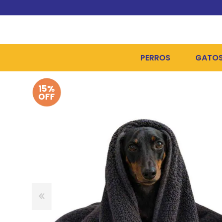
PERROS
GATO
15%
ALIMENTOS SECOS
ALIME
OFF
ALIMENTOS HÚMEDOS Y
ALIME
HIGIENE, PELUQUERÍA Y
ARENA
CAMAS Y CASETAS
HIGIE
BOLSOS Y TRANSPORT
COME
BOLSAS PARA MATERIA
JUGUE
COLLARES, ARNESES Y 
COLLA