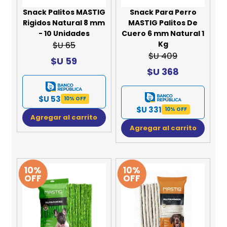
Snack Palitos MASTIG
Snack Para Perro
Rigidos Natural 8 mm
MASTIG Palitos De
- 10 Unidades
Cuero 6 mm Natural 1
Kg
$U 65
$U 409
$U 59
$U 368
$U 53
10% OFF
$U 331
10% OFF
Agregar al carrito
Agregar al carrito
10%
10%
OFF
OFF