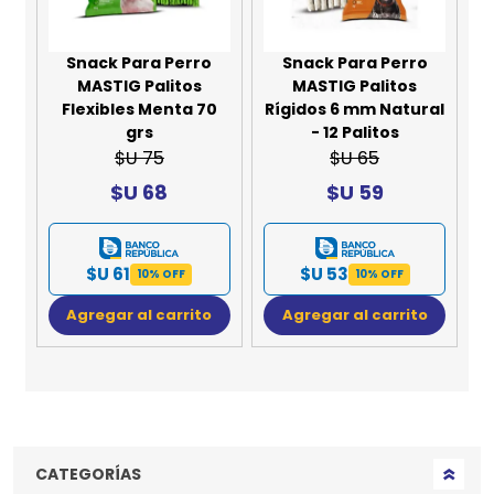
Snack Para Perro
Snack Para Perro
MASTIG Palitos
MASTIG Palitos
Flexibles Menta 70
Rígidos 6 mm Natural
grs
- 12 Palitos
$U 75
$U 65
$U 68
$U 59
$U 61
$U 53
10% OFF
10% OFF
Agregar al carrito
Agregar al carrito
CATEGORÍAS