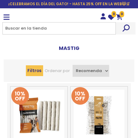
¡CELEBRAMOS EL DÍA DEL GATO! - HASTA 25% OFF EN LA WEB🐱🛒
0
0
Wishlist
Carrito
MASTIG
Filtros
Ordenar por
10%
10%
OFF
OFF