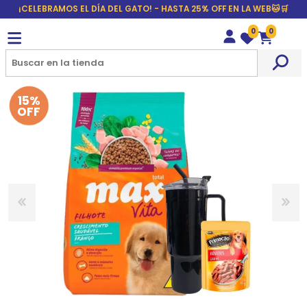
¡CELEBRAMOS EL DÍA DEL GATO! - HASTA 25% OFF EN LA WEB🐱🛒
0
0
Wishlist
Carrito
15%
OFF