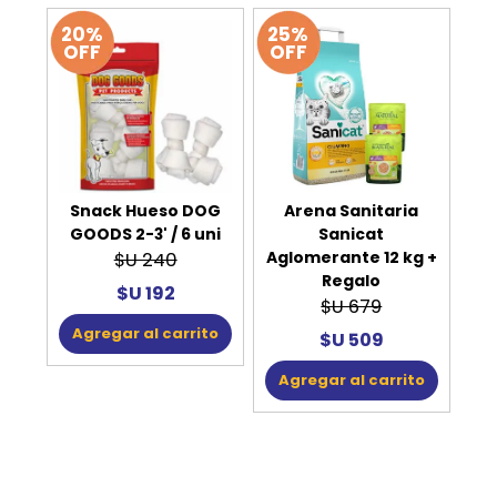
20%
25%
OFF
OFF
Snack Hueso DOG
Arena Sanitaria
GOODS 2-3' / 6 uni
Sanicat
Aglomerante 12 kg +
$U 240
Regalo
$U 192
$U 679
Agregar al carrito
$U 509
Agregar al carrito