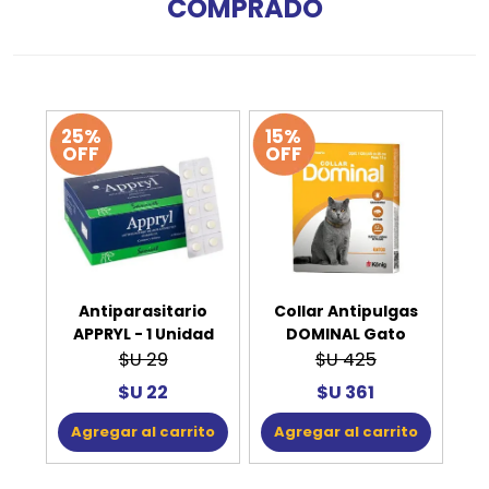
COMPRADO
25%
15%
OFF
OFF
Antiparasitario
Collar Antipulgas
APPRYL - 1 Unidad
DOMINAL Gato
$U 29
$U 425
$U 22
$U 361
Agregar al carrito
Agregar al carrito