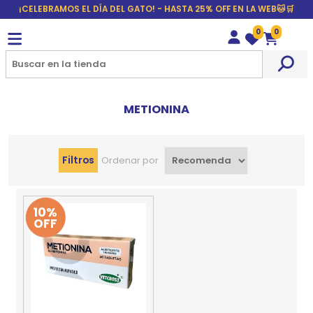
¡CELEBRAMOS EL DÍA DEL GATO! - HASTA 25% OFF EN LA WEB🐱🛒
0
0
Wishlist
Carrito
METIONINA
Filtros
Ordenar por
10%
OFF