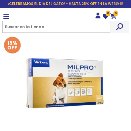
¡CELEBRAMOS EL DÍA DEL GATO! - HASTA 25% OFF EN LA WEB🐱🛒
0
0
Wishlist
Carrito
15%
OFF