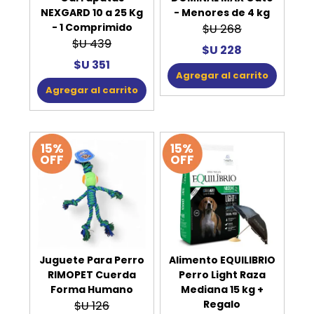
NEXGARD 10 a 25 Kg
- Menores de 4 kg
- 1 Comprimido
$U 268
$U 439
$U 228
$U 351
Agregar al carrito
Agregar al carrito
15%
15%
OFF
OFF
Juguete Para Perro
Alimento EQUILIBRIO
RIMOPET Cuerda
Perro Light Raza
Forma Humano
Mediana 15 kg +
Regalo
$U 126