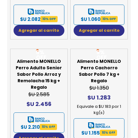
$U 2.082
$U 1.060
10% OFF
10% OFF
Agregar al carrito
Agregar al carrito
5%
5%
OFF
OFF
Alimento MONELLO
Alimento MONELLO
Perro Adulto Senior
Perro Cachorro
Sabor Pollo Arroz y
Sabor Pollo 7 kg +
Remolacha 15 kg +
Regalo
Regalo
$U 1.350
$U 2.585
$U 1.283
$U 2.456
Equivale a $U 183 por 1
kg(s)
$U 2.210
10% OFF
$U 1.155
10% OFF