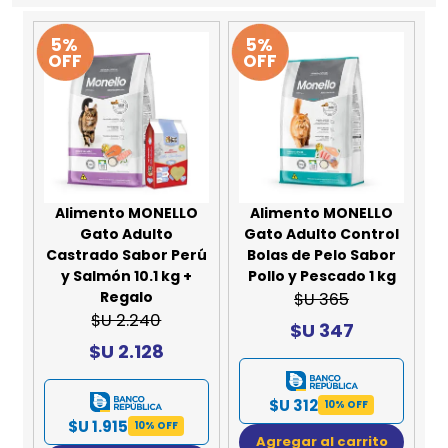
5%
5%
OFF
OFF
Alimento MONELLO
Alimento MONELLO
Gato Adulto
Gato Adulto Control
Castrado Sabor Perú
Bolas de Pelo Sabor
y Salmón 10.1 kg +
Pollo y Pescado 1 kg
Regalo
$U 365
$U 2.240
$U 347
$U 2.128
$U 312
10% OFF
$U 1.915
10% OFF
Agregar al carrito