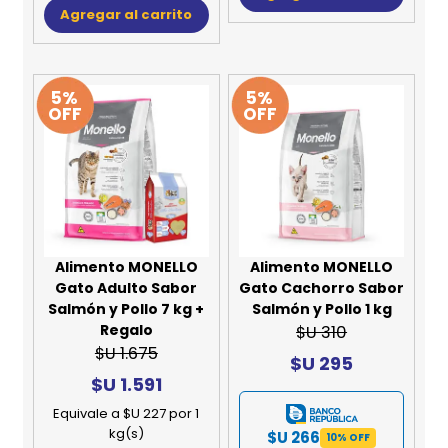
Agregar al carrito
5%
5%
OFF
OFF
Alimento MONELLO
Alimento MONELLO
Gato Adulto Sabor
Gato Cachorro Sabor
Salmón y Pollo 7 kg +
Salmón y Pollo 1 kg
Regalo
$U 310
$U 1.675
$U 295
$U 1.591
Equivale a $U 227 por 1
kg(s)
$U 266
10% OFF