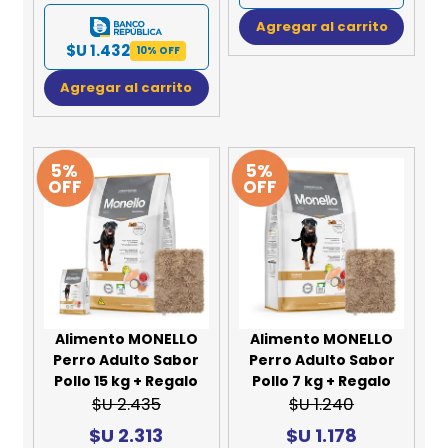
Agregar al carrito
$U 1.432
10% OFF
Agregar al carrito
5%
5%
OFF
OFF
Alimento MONELLO
Alimento MONELLO
Perro Adulto Sabor
Perro Adulto Sabor
Pollo 15 kg + Regalo
Pollo 7 kg + Regalo
$U 2.435
$U 1.240
$U 2.313
$U 1.178