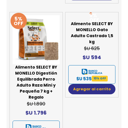
5%
5%
OFF
OFF
Alimento SELECT BY
MONELLO Gato
Adulto Castrado 1,5
kg
$U 625
$U 594
Alimento SELECT BY
MONELLO Digestión
$U 535
Equilibrada Perro
10% OFF
Adulto Raza Mini y
Agregar al carrito
Pequeña 7 kg +
Regalo
$U 1.890
$U 1.796