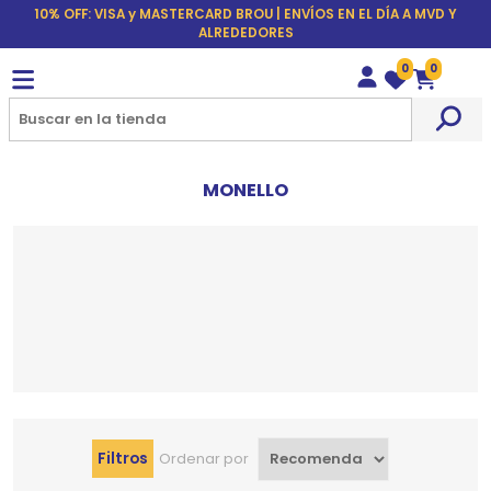
10% OFF: VISA y MASTERCARD BROU | ENVÍOS EN EL DÍA A MVD Y
ALREDEDORES
0
0
Wishlist
Carrito
MONELLO
Filtros
Ordenar por