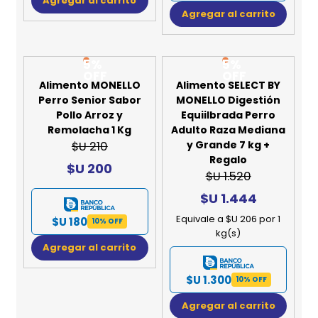
Agregar al carrito
Agregar al carrito
5%
5%
OFF
OFF
Alimento MONELLO
Alimento SELECT BY
Perro Senior Sabor
MONELLO Digestión
Pollo Arroz y
Equiilbrada Perro
Remolacha 1 Kg
Adulto Raza Mediana
y Grande 7 kg +
$U 210
Regalo
$U 200
$U 1.520
$U 1.444
Equivale a $U 206 por 1
$U 180
10% OFF
kg(s)
Agregar al carrito
$U 1.300
10% OFF
Agregar al carrito