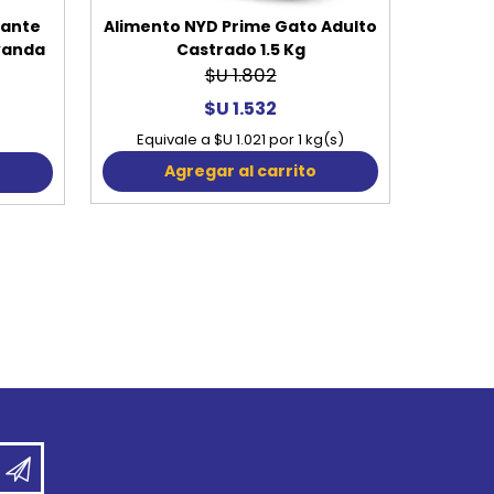
rante
Alimento NYD Prime Gato Adulto
vanda
Castrado 1.5 Kg
$U 1.802
$U 1.532
Equivale a $U 1.021 por 1 kg(s)
Agregar al carrito