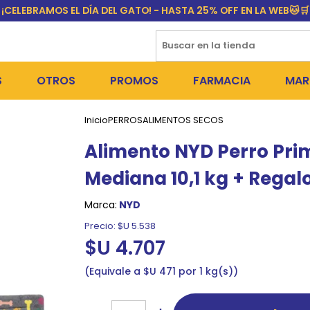
¡CELEBRAMOS EL DÍA DEL GATO! - HASTA 25% OFF EN LA WEB🐱🛒
S
OTROS
PROMOS
FARMACIA
MAR
Inicio
PERROS
ALIMENTOS SECOS
NTOS SECOS
DÍA DEL GATO
MEDICAMENTOS
FR
Alimento NYD Perro Pr
 SNACKS
NTOS HÚMEDOS Y SNACKS
PERROS
PULGUICIDAS Y GARRAPA
EQU
Mediana 10,1 kg + Regal
 COSMÉTICA
S SANITARIAS
GATOS
COLLARES ISABELINOS Y
BI
Marca:
NYD
NE Y BAÑOS
OUTLET
GR
Precio:
$U 5.538
$U 4.707
ADORAS
DEROS Y BEBEDEROS
NY
Equivale a $U 471 por 1 kg(s)
TES Y RASCADORES
AS
CORREAS
RES Y ACCESORIOS
MA