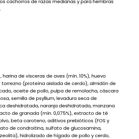
os cachorros de razas medianas y para hembras
.
harina de vísceras de aves (mín. 10%), huevo
 torrezno (proteína aislada de cerdo), almidón de
ado, aceite de pollo, pulpa de remolacha, cáscara
losa, semilla de psyllium, levadura seca de
aca deshidratada, naranja deshidratada, manzana
acto de granada (mín. 0,075%), extracto de té
lvo, beta caroteno, aditivos prebióticos (FOS y
lfato de condroitina, sulfato de glucosamina,
eolita), hidrolizado de hígado de pollo y cerdo,