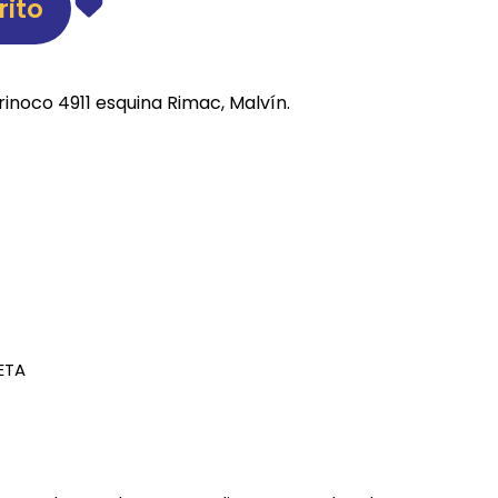
rito
REE CATS
REE DOGS
rinoco 4911 esquina Rimac, Malvín.
DIGREE
YAL CANIN
r todas
ETA