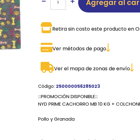
Agregar al car
SPORTADORAS
TH
ROS
S
TH
Retira sin costo este producto en O
PE
Ver métodos de pago
RO
Ve
Ver el mapa de zonas de envío
Código:
250000056285023
:::PROMOCIÓN DISPONIBLE:::
NYD PRIME CACHORRO MB 10 KG + COLCHON
Pollo y Granada