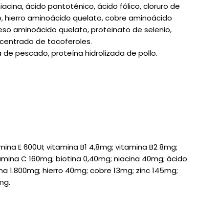
a, niacina, ácido pantoténico, ácido fólico, cloruro de
ico, hierro aminoácido quelato, cobre aminoácido
so aminoácido quelato, proteinato de selenio,
ncentrado de tocoferoles.
a de pescado, proteína hidrolizada de pollo.
amina E 600UI; vitamina B1 4,8mg; vitamina B2 8mg;
amina C 160mg; biotina 0,40mg; niacina 40mg; ácido
na 1.800mg; hierro 40mg; cobre 13mg; zinc 145mg;
mg.