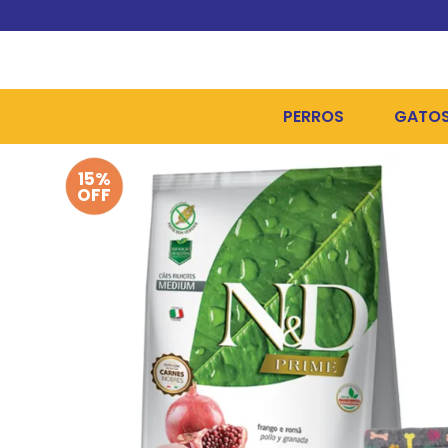
PERROS
GATO
15%
ALIMENTOS SECOS
ALIME
OFF
ALIMENTOS HÚMEDOS Y
ALIME
HIGIENE, PELUQUERÍA Y
ARENA
CAMAS Y CASETAS
HIGIE
BOLSOS Y TRANSPORT
COME
BOLSAS PARA MATERIA
JUGUE
COLLARES, ARNESES Y 
COLLA