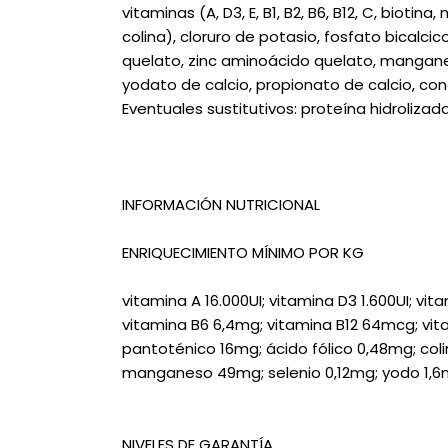
vitaminas (A, D3, E, B1, B2, B6, B12, C, biotin
colina), cloruro de potasio, fosfato bicalc
quelato, zinc aminoácido quelato, mangane
yodato de calcio, propionato de calcio, co
Eventuales sustitutivos: proteína hidrolizad
INFORMACIÓN NUTRICIONAL
ENRIQUECIMIENTO MÍNIMO POR KG
vitamina A 16.000UI; vitamina D3 1.600UI; vit
vitamina B6 6,4mg; vitamina B12 64mcg; vit
pantoténico 16mg; ácido fólico 0,48mg; coli
manganeso 49mg; selenio 0,12mg; yodo 1,6
NIVELES DE GARANTÍA