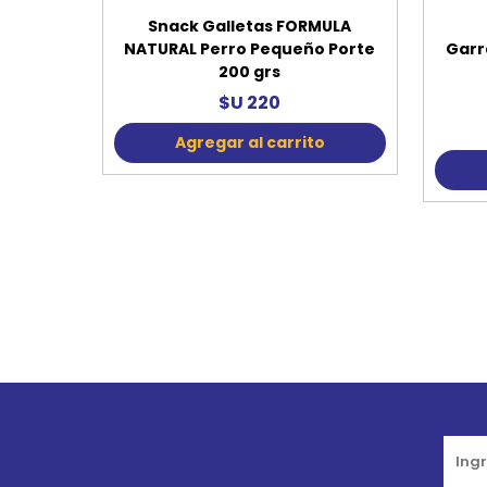
Snack Galletas FORMULA
NATURAL Perro Pequeño Porte
Garr
200 grs
$U 220
Agregar al carrito
Go to top