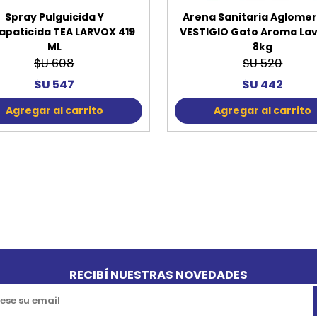
Spray Pulguicida Y
Arena Sanitaria Aglome
apaticida TEA LARVOX 419
VESTIGIO Gato Aroma La
ML
8kg
$U 608
$U 520
$U 547
$U 442
Agregar al carrito
Agregar al carrito
RECIBÍ NUESTRAS NOVEDADES