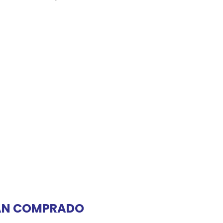
REE CATS
REE DOGS
DIGREE
YAL CANIN
r todas
HAN COMPRADO