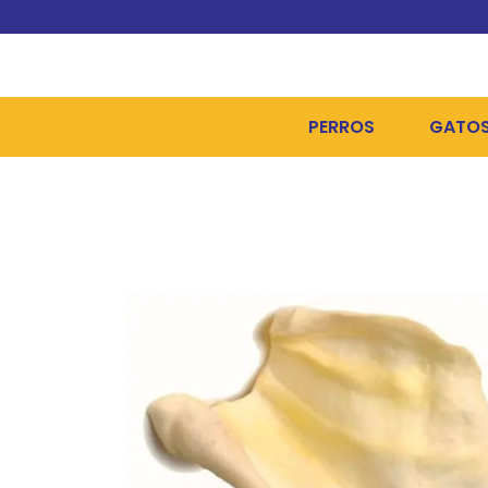
PERROS
GATO
ALIMENTOS SECOS
ALIME
ALIMENTOS HÚMEDOS Y
ALIME
HIGIENE, PELUQUERÍA Y
ARENA
CAMAS Y CASETAS
HIGIE
BOLSOS Y TRANSPORT
COME
BOLSAS PARA MATERIA
JUGUE
COLLARES, ARNESES Y 
COLLA