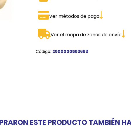
SPORTADORAS
TH
Ver métodos de pago
ROS
S
TH
PE
Ver el mapa de zonas de envío
RO
Código:
2500000553653
Ve
PRARON ESTE PRODUCTO TAMBIÉN 