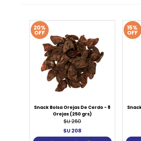
20%
15%
OFF
OFF
Snack Bolsa Orejas De Cerdo - 8
Snack
Orejas (250 grs)
$U 260
$U 208