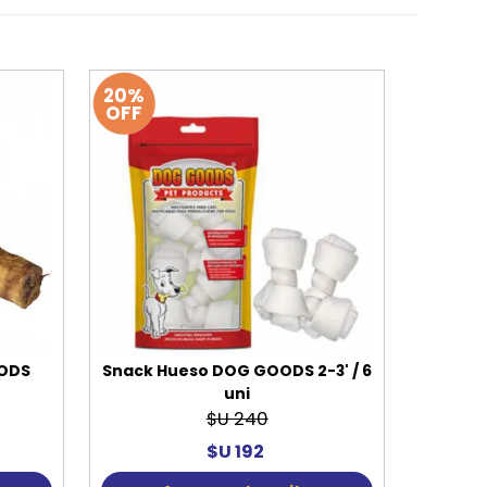
20%
OFF
OODS
Snack Hueso DOG GOODS 2-3' / 6
uni
$U 240
$U 192