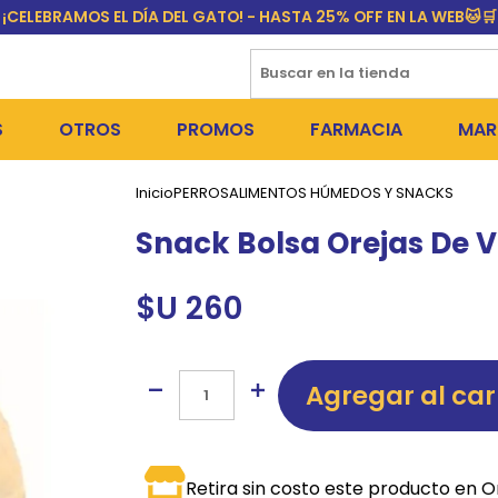
¡CELEBRAMOS EL DÍA DEL GATO! - HASTA 25% OFF EN LA WEB🐱🛒
S
OTROS
PROMOS
FARMACIA
MAR
Inicio
PERROS
ALIMENTOS HÚMEDOS Y SNACKS
NTOS SECOS
DÍA DEL GATO
MEDICAMENTOS
FR
Snack Bolsa Orejas De Va
 SNACKS
NTOS HÚMEDOS Y SNACKS
PERROS
PULGUICIDAS Y GARRAPA
EQU
$U 260
 COSMÉTICA
S SANITARIAS
GATOS
COLLARES ISABELINOS Y
BI
NE Y BAÑOS
OUTLET
GR
Agregar al car
ADORAS
DEROS Y BEBEDEROS
NY
TES Y RASCADORES
AS
CORREAS
RES Y ACCESORIOS
MA
Retira sin costo este producto en O