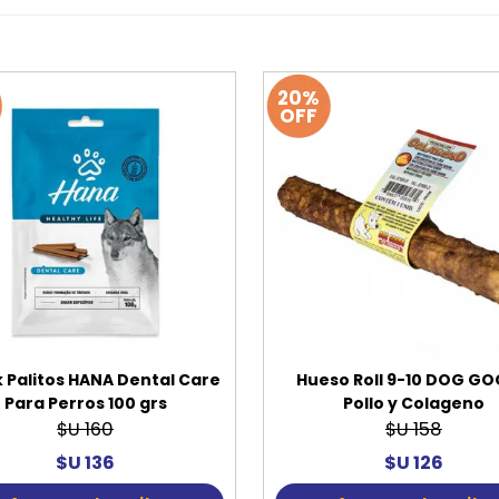
20%
OFF
 Palitos HANA Dental Care
Hueso Roll 9-10 DOG G
Para Perros 100 grs
Pollo y Colageno
$U 160
$U 158
$U 136
$U 126