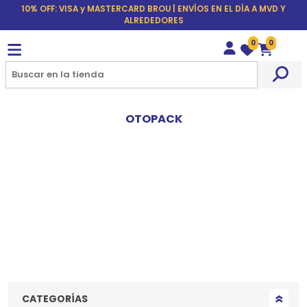
10% OFF: VISA y MASTERCARD BROU | ENVÍOS EN EL DÍA A MVD Y
ALREDEDORES
0
0
Wishlist
Carrito
OTOPACK
CATEGORÍAS