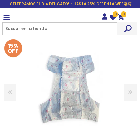
¡CELEBRAMOS EL DÍA DEL GATO! - HASTA 25% OFF EN LA WEB🐱🛒
0
0
Wishlist
Carrito
15%
OFF