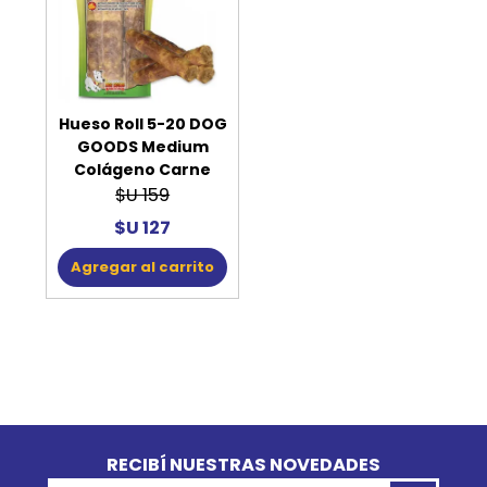
Hueso Roll 5-20 DOG
GOODS Medium
Colágeno Carne
$U 159
$U 127
Agregar al carrito
Go to top
RECIBÍ NUESTRAS NOVEDADES