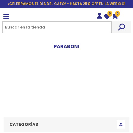
¡CELEBRAMOS EL DÍA DEL GATO! - HASTA 25% OFF EN LA WEB🐱🛒
0
0
Wishlist
Carrito
PARABONI
CATEGORÍAS