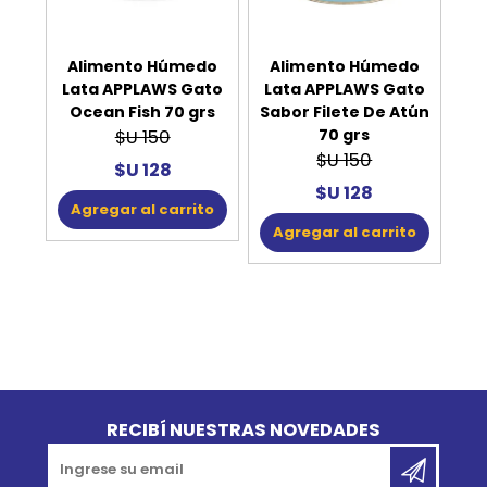
Alimento Húmedo
Alimento Húmedo
Lata APPLAWS Gato
Lata APPLAWS Gato
Ocean Fish 70 grs
Sabor Filete De Atún
70 grs
$U 150
$U 150
$U 128
$U 128
Agregar al carrito
Agregar al carrito
Go to top
RECIBÍ NUESTRAS NOVEDADES