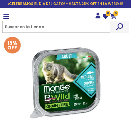
¡CELEBRAMOS EL DÍA DEL GATO! - HASTA 25% OFF EN LA WEB🐱🛒
0
0
Wishlist
Carrito
15%
OFF