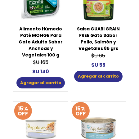
Alimento Húmedo
Salsa GUABI GRAIN
Paté MONGE Para
FREE Gato Sabor
Gato Adulto Sabor
Pollo, Salmón y
Anchoas y
Vegetales 85 grs
Vegetales 100 g
$U 65
$U 165
$U 55
$U 140
Agregar al carrito
Agregar al carrito
15%
15%
OFF
OFF