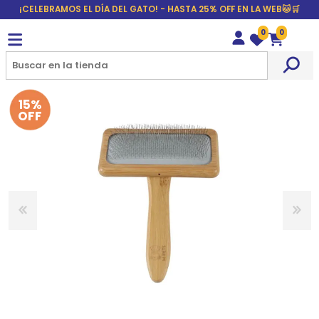
¡CELEBRAMOS EL DÍA DEL GATO! - HASTA 25% OFF EN LA WEB🐱🛒
0
0
Wishlist
Carrito
15%
OFF