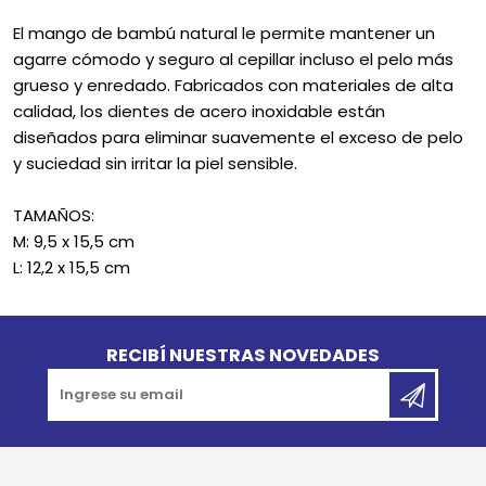
El mango de bambú natural le permite mantener un
agarre cómodo y seguro al cepillar incluso el pelo más
grueso y enredado. Fabricados con materiales de alta
calidad, los dientes de acero inoxidable están
diseñados para eliminar suavemente el exceso de pelo
y suciedad sin irritar la piel sensible.
TAMAÑOS:
M: 9,5 x 15,5 cm
L: 12,2 x 15,5 cm
Go to top
RECIBÍ NUESTRAS NOVEDADES