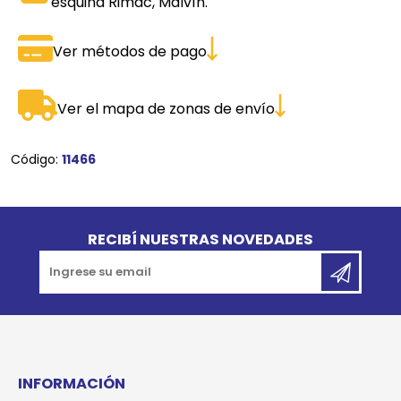
esquina Rimac, Malvín.
Ver métodos de pago
Ver el mapa de zonas de envío
Código:
11466
Go to top
RECIBÍ NUESTRAS NOVEDADES
INFORMACIÓN