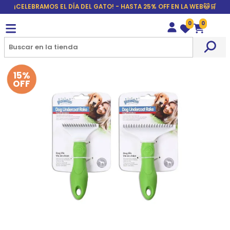
¡CELEBRAMOS EL DÍA DEL GATO! - HASTA 25% OFF EN LA WEB🐱🛒
0
0
Wishlist
Carrito
15%
OFF