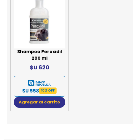
Shampoo Peroxidil
200 ml
$U 620
$U 558
10% OFF
Agregar al carrito