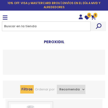
10% OFF: VISA y MASTERCARD BROU | ENVÍOS EN EL DÍA A MVD Y
ALREDEDORES
0
0
Wishlist
Carrito
PEROXIDIL
Filtros
Ordenar por