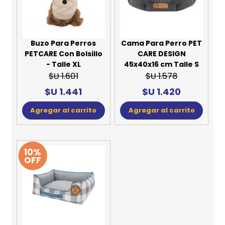
Buzo Para Perros
Cama Para Perro PET
PETCARE Con Bolsillo
CARE DESIGN
- Talle XL
45x40x16 cm Talle S
$U 1.601
$U 1.578
$U 1.441
$U 1.420
Agregar al carrito
Agregar al carrito
10%
OFF