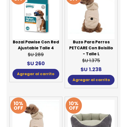
Bozal Pawise Con Red
Buzo Para Perros
Ajustable Talle 4
PETCARE Con Bolsillo
- Talle L
$U 289
$U 1.375
$U 260
$U 1.238
Agregar al carrito
Agregar al carrito
10%
10%
OFF
OFF