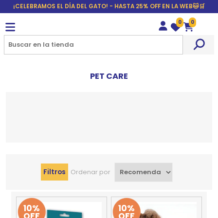
¡CELEBRAMOS EL DÍA DEL GATO! - HASTA 25% OFF EN LA WEB🐱🛒
0
0
Wishlist
Carrito
PET CARE
Filtros
Ordenar por
10%
10%
OFF
OFF