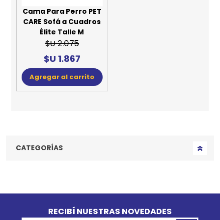
Cama Para Perro PET
CARE Sofá a Cuadros
Élite Talle M
$U 2.075
$U 1.867
Agregar al carrito
CATEGORÍAS
Go to top
RECIBÍ NUESTRAS NOVEDADES