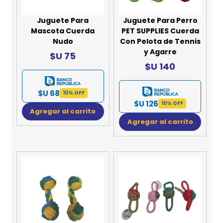
Juguete Para
Juguete Para Perro
Mascota Cuerda
PET SUPPLIES Cuerda
Nudo
Con Pelota de Tennis
y Agarre
$U 75
$U 140
$U 68
10% OFF
$U 126
10% OFF
Agregar al carrito
Agregar al carrito