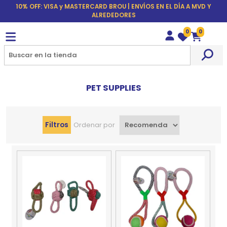
10% OFF: VISA y MASTERCARD BROU | ENVÍOS EN EL DÍA A MVD Y
ALREDEDORES
0
0
Wishlist
Carrito
PET SUPPLIES
Filtros
Ordenar por