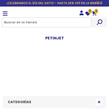
¡CELEBRAMOS EL DÍA DEL GATO! - HASTA 25% OFF EN LA WEB🐱🛒
0
0
Wishlist
Carrito
PETINJET
CATEGORÍAS