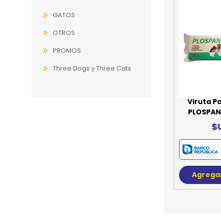
GATOS
JUGUETES
TRAN
OTROS
COMEDEROS Y BEBEDE
CAMA
PROMOS
ROPA
Three Dogs y Three Cats
Viruta P
PLOSPAN 1
$
Agregar