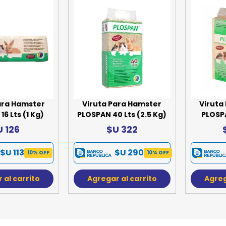
SPORTADORAS
TH
ROS
S
TH
PE
RO
Ve
ara Hamster
Viruta Para Hamster
Viruta
6 Lts (1 Kg)
PLOSPAN 40 Lts (2.5 Kg)
PLOSPA
U 126
$U 322
$U 113
$U 290
10% OFF
10% OFF
 al carrito
Agregar al carrito
Agreg