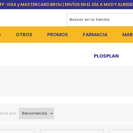
FF: VISA y MASTERCARD BROU | ENVÍOS EN EL DÍA A MVD Y ALRED
S
OTROS
PROMOS
FARMACIA
MAR
NTOS SECOS
PERROS
MEDICAMENTOS
FR
PLOSPLAN
 SNACKS
NTOS HÚMEDOS Y SNACKS
GATOS
PULGUICIDAS Y GARRAPA
EQU
 COSMÉTICA
S SANITARIAS
OUTLET
COLLARES ISABELINOS Y
BI
NE Y BAÑOS
GR
ADORAS
DEROS Y BEBEDEROS
NY
enar por
TES Y RASCADORES
AS
CORREAS
RES Y ACCESORIOS
MA