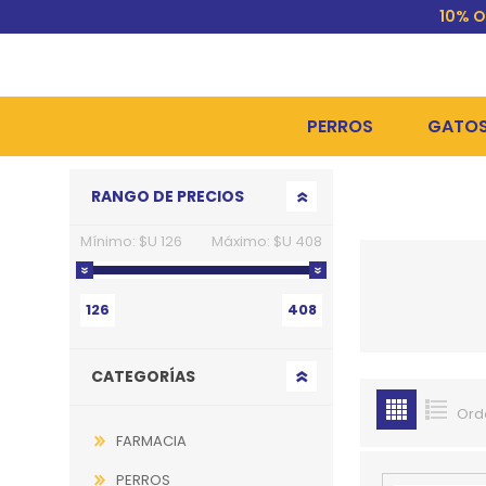
10% O
PERROS
GATO
Go to top
RANGO DE PRECIOS
ALIMENTOS SECOS
ALIME
Mínimo:
$U 126
Máximo:
$U 408
ALIMENTOS HÚMEDOS Y
ALIME
HIGIENE, PELUQUERÍA Y
ARENA
126
408
CAMAS Y CASETAS
HIGIE
CATEGORÍAS
BOLSOS Y TRANSPORT
COME
Ord
BOLSAS PARA MATERIA
JUGUE
FARMACIA
COLLARES, ARNESES Y 
COLLA
PERROS