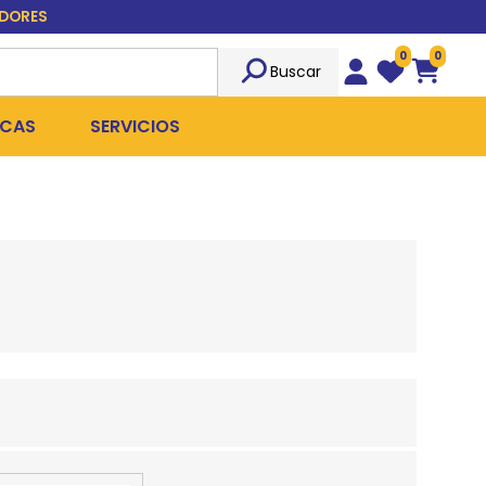
EDORES
0
0
Buscar
Wishlist
Carrito
CAS
SERVICIOS
OST
Sociedad
TICIDAS
ILIBRIO
Peluquería
 ROPA QUIRÚRGICA
OFRESH
Emergencias
ANPLUS
Exámenes Clínicos
D
Cirugías Coordinadas
TRO
X