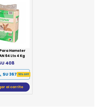
REE CATS
REE DOGS
DIGREE
YAL CANIN
r todas
 Para Hamster
N 64 Lts 4 Kg
$U 408
$U 367
10% OFF
ar al carrito