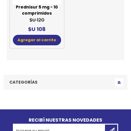
Prednisur 5 mg - 10
comprimidos
$U 120
$U 108
Agregar al carrito
CATEGORÍAS
Go to top
RECIBÍ NUESTRAS NOVEDADES