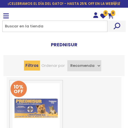
¡CELEBRAMOS EL DÍA DEL GATO! - HASTA 25% OFF EN LA WEB🐱🛒
0
0
Wishlist
Carrito
PREDNISUR
Filtros
Ordenar por
10%
OFF