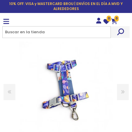
10% OFF: VISA y MASTERCARD BROU | ENVÍOS EN EL DÍA A MVD Y
ALREDEDORES
0
0
Wishlist
Carrito