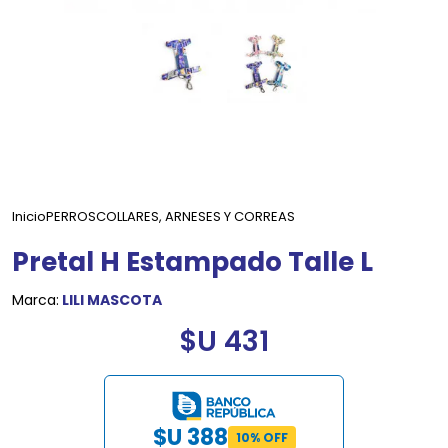
Inicio
PERROS
COLLARES, ARNESES Y CORREAS
Pretal H Estampado Talle L
Marca:
LILI MASCOTA
$U 431
$U 388
10% OFF