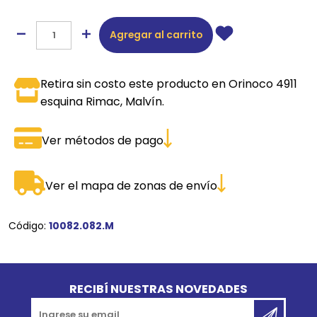
Agregar al carrito
Retira sin costo este producto en Orinoco 4911
esquina Rimac, Malvín.
Ver métodos de pago
Ver el mapa de zonas de envío
Código:
10082.082.M
Go to top
RECIBÍ NUESTRAS NOVEDADES