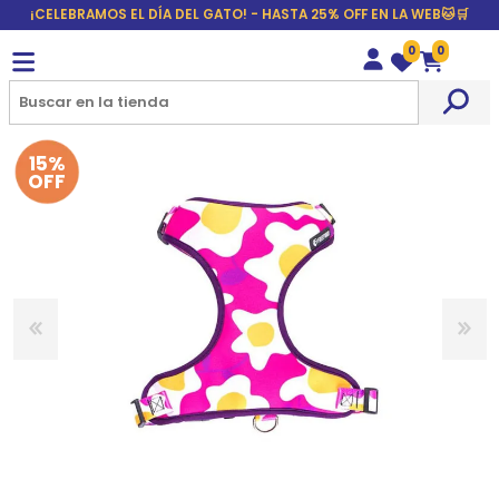
¡CELEBRAMOS EL DÍA DEL GATO! - HASTA 25% OFF EN LA WEB🐱🛒
0
0
Wishlist
Carrito
15%
OFF