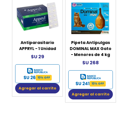
Antiparasitario
Pipeta Antipulgas
APPRYL - 1 Unidad
DOMINAL MAX Gato
- Menores de 4 kg
$U 29
$U 268
$U 26
10% OFF
$U 241
10% OFF
Agregar al carrito
Agregar al carrito