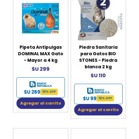
Pipeta Antipulgas
Piedra Sanitaria
DOMINAL MAX Gato
para Gatos BIO
- Mayor a 4 kg
STONES - Piedra
blanca 2 kg
$U 299
$U 110
$U 269
10% OFF
$U 99
10% OFF
Agregar al carrito
Agregar al carrito