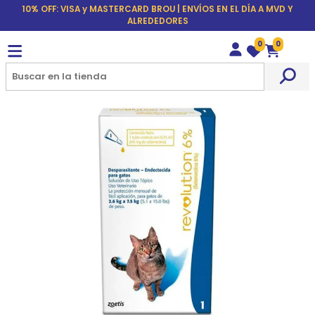
10% OFF: VISA y MASTERCARD BROU | ENVÍOS EN EL DÍA A MVD Y
ALREDEDORES
0
0
Wishlist
Carrito