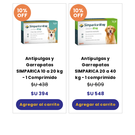
10%
10%
OFF
OFF
Antipulgas y
Antipulgas y
Garrapatas
Garrapatas
SIMPARICA 10 a 20 kg
SIMPARICA 20 a 40
- 1 Comprimido
kg - 1 comprimido
$U 438
$U 609
$U 394
$U 548
Agregar al carrito
Agregar al carrito