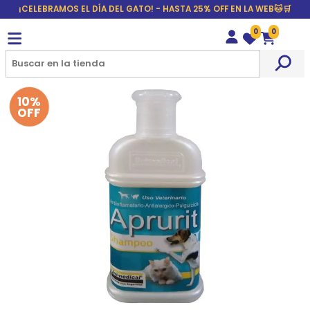
¡CELEBRAMOS EL DÍA DEL GATO! - HASTA 25% OFF EN LA WEB🐱🛒
0
0
Wishlist
Carrito
10%
OFF