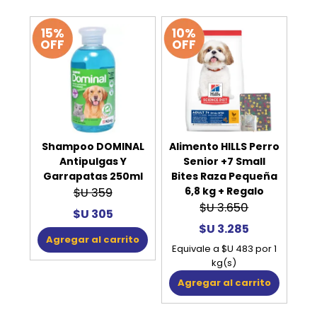
15%
10%
OFF
OFF
Shampoo DOMINAL
Alimento HILLS Perro
Antipulgas Y
Senior +7 Small
Garrapatas 250ml
Bites Raza Pequeña
6,8 kg + Regalo
$U 359
$U 3.650
$U 305
$U 3.285
Agregar al carrito
Equivale a $U 483 por 1
kg(s)
Agregar al carrito