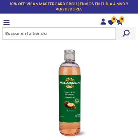
10% OFF: VISA y MASTERCARD BROU | ENVÍOS EN EL DÍA A MVD Y
ALREDEDORES
0
0
Wishlist
Carrito