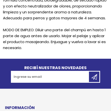
fórmula concentrada, biodegradable, de secado rápido
y con efecto neutralizador de olores, proporcionando
limpieza y un sorprendente aroma a naturaleza.
Adecuado para perros y gatos mayores de 4 semanas.
MODO DE EMPLEO: Diluir una parte del champú en hasta 1
parte de agua antes de usarlo. Mojar el pelaje y aplicar
el producto masajeando. Enjuague y vuelva a lavar si es
necesario.
Go to top
RECIBÍ NUESTRAS NOVEDADES
INFORMACIÓN