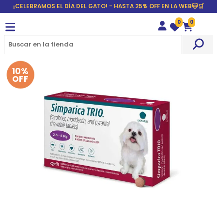
¡CELEBRAMOS EL DÍA DEL GATO! - HASTA 25% OFF EN LA WEB🐱🛒
0
0
Wishlist
Carrito
10%
OFF