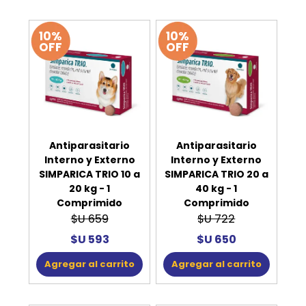
10%
10%
OFF
OFF
Antiparasitario
Antiparasitario
Interno y Externo
Interno y Externo
SIMPARICA TRIO 10 a
SIMPARICA TRIO 20 a
20 kg - 1
40 kg - 1
Comprimido
Comprimido
$U 659
$U 722
$U 593
$U 650
Agregar al carrito
Agregar al carrito