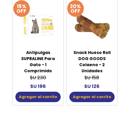
15%
20%
OFF
OFF
Antipulgas
Snack Hueso Roll
SUPRALINE Para
DOG GOODS
Gato - 1
Colaeno - 2
Comprimido
Unidades
$U 230
$U 158
$U 196
$U 126
Agregar al carrito
Agregar al carrito