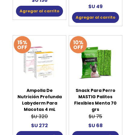
$U 136
$U 49
Agregar al carrito
Agregar al carrito
15%
10%
OFF
OFF
Ampolla De
Snack Para Perro
Nutrición Profunda
MASTIG Palitos
Labyderm Para
Flexibles Menta 70
Macotas 4 mL
grs
$U 320
$U 75
$U 272
$U 68