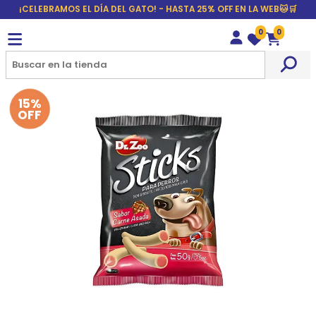
¡CELEBRAMOS EL DÍA DEL GATO! - HASTA 25% OFF EN LA WEB🐱🛒
0
0
Wishlist
Carrito
15%
OFF