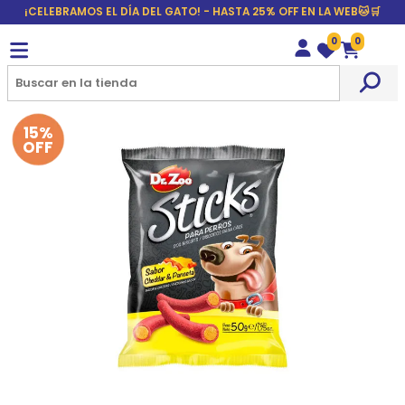
¡CELEBRAMOS EL DÍA DEL GATO! - HASTA 25% OFF EN LA WEB🐱🛒
0
0
Wishlist
Carrito
15%
OFF