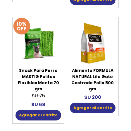
10%
OFF
Snack Para Perro
Alimento FORMULA
MASTIG Palitos
NATURAL Life Gato
Flexibles Menta 70
Castrado Pollo 500
grs
grs
$U 75
$U 200
$U 68
Agregar al carrito
Agregar al carrito