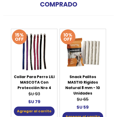
COMPRADO
15%
10%
OFF
OFF
Collar Para Perro LILI
Snack Palitos
MASCOTA Con
MASTIG Rigidos
Protección Nro 4
Natural 8 mm - 10
Unidades
$U 93
$U 65
$U 79
$U 59
Agregar al carrito
Agregar al carrito