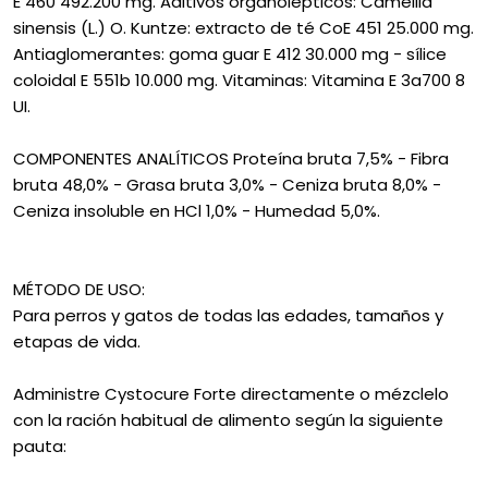
E 460 492.200 mg. Aditivos organolépticos: Camellia
sinensis (L.) O. Kuntze: extracto de té CoE 451 25.000 mg.
Antiaglomerantes: goma guar E 412 30.000 mg - sílice
coloidal E 551b 10.000 mg. Vitaminas: Vitamina E 3a700 8
UI.
COMPONENTES ANALÍTICOS Proteína bruta 7,5% - Fibra
bruta 48,0% - Grasa bruta 3,0% - Ceniza bruta 8,0% -
Ceniza insoluble en HCl 1,0% - Humedad 5,0%.
MÉTODO DE USO:
Para perros y gatos de todas las edades, tamaños y
etapas de vida.
Administre Cystocure Forte directamente o mézclelo
con la ración habitual de alimento según la siguiente
pauta: