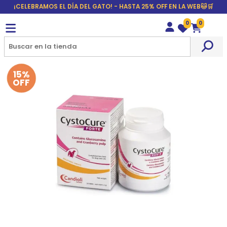
¡CELEBRAMOS EL DÍA DEL GATO! - HASTA 25% OFF EN LA WEB🐱🛒
0
0
Wishlist
Carrito
15%
OFF