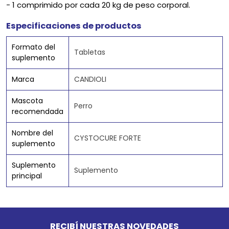
- 1 comprimido por cada 20 kg de peso corporal.
Especificaciones de productos
Formato del
Tabletas
suplemento
Marca
CANDIOLI
Mascota
Perro
recomendada
Nombre del
CYSTOCURE FORTE
suplemento
Suplemento
Suplemento
principal
Go to top
RECIBÍ NUESTRAS NOVEDADES