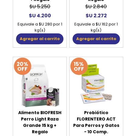
$U 5.250
$U 2.840
$U 4.200
$U 2.272
Equivale a $U 280 por 1
Equivale a $U 162 por 1
kg(s)
kg(s)
Agregar al carrito
Agregar al carrito
20%
15%
OFF
OFF
Alimento BIOFRESH
Probiótico
Perro Light Raza
FLORENTERO ACT
Grande 15 kg +
Para Perros y Gatos
Regalo
- 10 Comp.