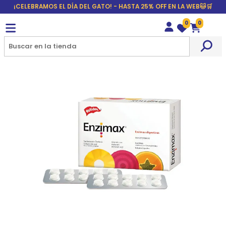
¡CELEBRAMOS EL DÍA DEL GATO! - HASTA 25% OFF EN LA WEB🐱🛒
0
0
Wishlist
Carrito