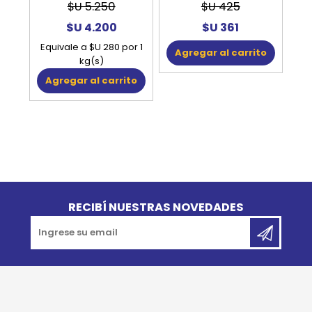
$U 5.250
$U 425
$U 4.200
$U 361
Equivale a $U 280 por 1
Agregar al carrito
kg(s)
Agregar al carrito
Go to top
RECIBÍ NUESTRAS NOVEDADES