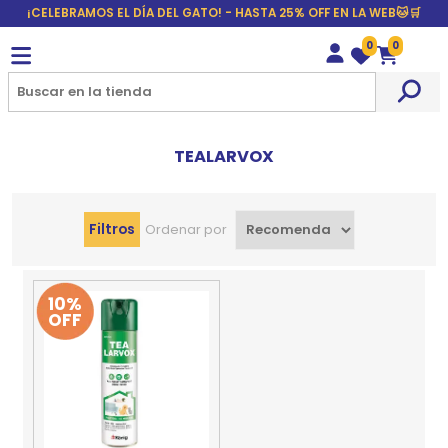
¡CELEBRAMOS EL DÍA DEL GATO! - HASTA 25% OFF EN LA WEB🐱🛒
0
0
Wishlist
Carrito
TEALARVOX
Filtros
Ordenar por
10%
OFF