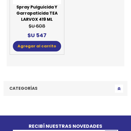
Spray Pulguicida Y
Garrapaticida TEA
LARVOX 419 ML
$U 608
$U 547
Agregar al carrito
CATEGORÍAS
Go to top
RECIBÍ NUESTRAS NOVEDADES