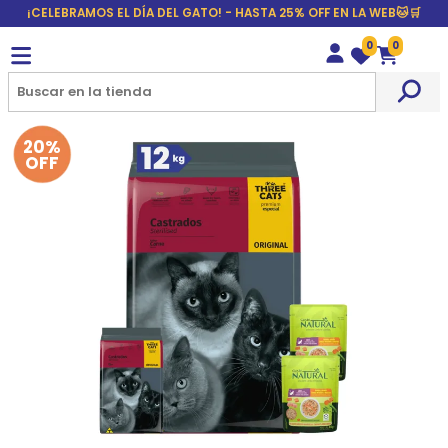
¡CELEBRAMOS EL DÍA DEL GATO! - HASTA 25% OFF EN LA WEB🐱🛒
0
0
Wishlist
Carrito
20%
OFF