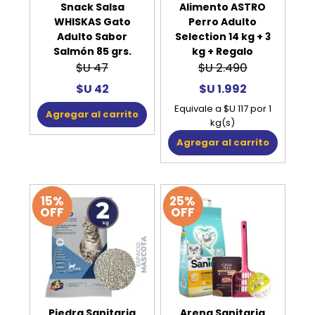
Snack Salsa
Alimento ASTRO
WHISKAS Gato
Perro Adulto
Adulto Sabor
Selection 14 kg + 3
Salmón 85 grs.
kg + Regalo
$U 47
$U 2.490
$U 42
$U 1.992
Equivale a $U 117 por 1
Agregar al carrito
kg(s)
Agregar al carrito
15%
25%
OFF
OFF
Piedra Sanitaria
Arena Sanitaria