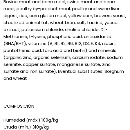
Bovine meat and bone meal, swine meat and bone
meal, poultry by-product meal, poultry and swine liver
digest, rice, corn gluten meal, yellow corn, brewers yeast,
stabilized animal fat, wheat bran, salt, taurine, yucca
extract, potassium chloride, choline chloride, DL-
Methionine, L-lysine, phosphoric acid, antioxidants
(BHA/BHT), vitamins (A, B1, B2, B6, B12, D3, E, K3, niacin,
pantothenic acid, folic acid and biotin) and minerals
(organic zinc, organic selenium, calcium iodate, sodium
selenite, copper sulfate, manganese sulfate, zinc
sulfate and iron sulfate). Eventual substitutes: Sorghum
and wheat
COMPOSICIÓN
Humedad (máx.) 100g/kg
Cruda (mín.) 310g/kg