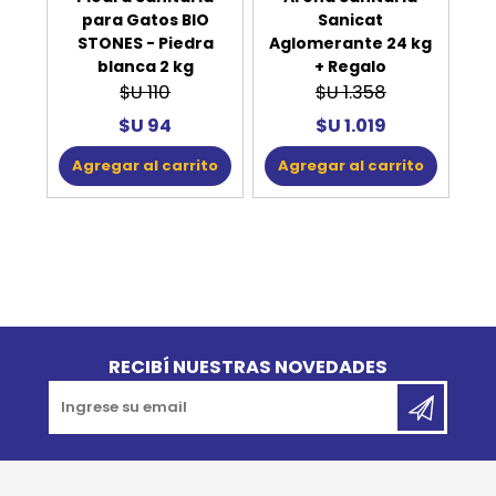
para Gatos BIO
Sanicat
STONES - Piedra
Aglomerante 24 kg
blanca 2 kg
+ Regalo
$U 110
$U 1.358
$U 94
$U 1.019
Agregar al carrito
Agregar al carrito
Go to top
RECIBÍ NUESTRAS NOVEDADES