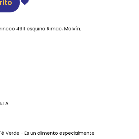
rito
REE CATS
REE DOGS
rinoco 4911 esquina Rimac, Malvín.
DIGREE
YAL CANIN
r todas
NETA
 Té Verde - Es un alimento especialmente