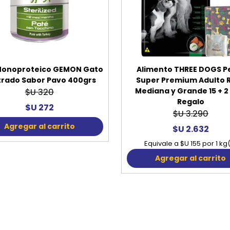
Monoproteico GEMON Gato
Alimento THREE DOGS P
trado Sabor Pavo 400grs
Super Premium Adulto 
Mediana y Grande 15 + 2
$U 320
Regalo
$U 272
$U 3.290
Agregar al carrito
$U 2.632
Equivale a $U 155 por 1 kg
Agregar al carrito