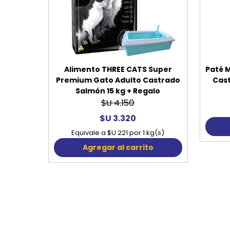
Alimento THREE CATS Super
Paté 
Premium Gato Adulto Castrado
Cas
Salmón 15 kg + Regalo
$U 4.150
$U 3.320
Equivale a $U 221 por 1 kg(s)
Agregar al carrito