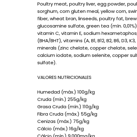
Poultry meat, poultry liver, egg powder, poult
sorghum, corn gluten meal, yellow corn, swi
fiber, wheat bran, linseeds, poultry fat, brew
glucosamine sulfate, green tea (mín. 0,01%), 
vitamin C, vitamin E, sodium hexametaphosp
(BHA/BHT), vitamins (A, B1, B12, B2, B6, D3, K3
minerals (zinc chelate, copper chelate, sel
calcium iodate, sodium selenite, copper sul
sulfate).
VALORES NUTRICIONALES
Humedad (máx.) 100g/kg
Cruda (mín.) 255g/kg
Grasa Cruda (mín.) 110g/kg
Fibra Cruda (máx.) 55g/kg
Cenizas (máx.) 75g/kg
Cálcio (máx.) 16g/kg
Cálcio (mín.) 9.000mg/kg