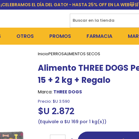
¡CELEBRAMOS EL DÍA DEL GATO! - HASTA 25% OFF EN LA WEB🐱🛒
S
OTROS
PROMOS
FARMACIA
MAR
Inicio
PERROS
ALIMENTOS SECOS
NTOS SECOS
DÍA DEL GATO
MEDICAMENTOS
FR
Alimento THREE DOGS Pe
 SNACKS
NTOS HÚMEDOS Y SNACKS
PERROS
PULGUICIDAS Y GARRAPA
EQU
15 + 2 kg + Regalo
 COSMÉTICA
S SANITARIAS
GATOS
COLLARES ISABELINOS Y
BI
Marca:
THREE DOGS
NE Y BAÑOS
OUTLET
GR
Precio:
$U 3.590
$U 2.872
ADORAS
DEROS Y BEBEDEROS
NY
Equivale a $U 169 por 1 kg(s)
TES Y RASCADORES
AS
CORREAS
RES Y ACCESORIOS
MA