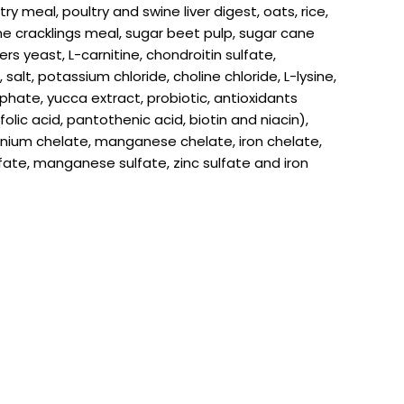
ry meal, poultry and swine liver digest, oats, rice,
ne cracklings meal, sugar beet pulp, sugar cane
ers yeast, L-carnitine, chondroitin sulfate,
salt, potassium chloride, choline chloride, L-lysine,
hate, yucca extract, probiotic, antioxidants
, folic acid, pantothenic acid, biotin and niacin),
enium chelate, manganese chelate, iron chelate,
fate, manganese sulfate, zinc sulfate and iron