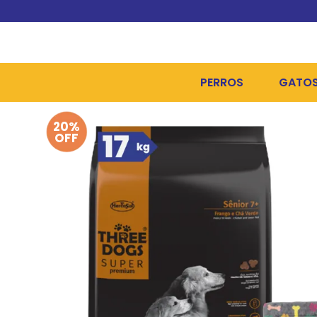
PERROS
GATO
20%
ALIMENTOS SECOS
ALIME
OFF
ALIMENTOS HÚMEDOS Y
ALIME
HIGIENE, PELUQUERÍA Y
ARENA
CAMAS Y CASETAS
HIGIE
BOLSOS Y TRANSPORT
COME
BOLSAS PARA MATERIA
JUGUE
COLLARES, ARNESES Y 
COLLA