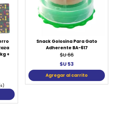
erro
Snack Golosina Para Gato
Raza
Adherente BA-617
 kg +
$U 66
$U 53
Agregar al carrito
(s)