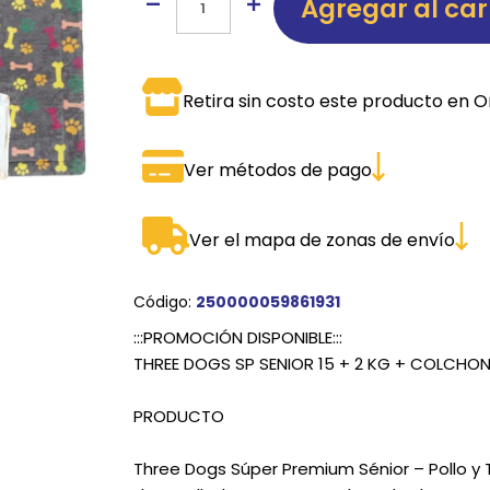
Agregar al car
SPORTADORAS
TH
ROS
S
TH
Retira sin costo este producto en O
PE
Ver métodos de pago
RO
Ve
Ver el mapa de zonas de envío
Código:
250000059861931
:::PROMOCIÓN DISPONIBLE:::
THREE DOGS SP SENIOR 15 + 2 KG + COLCHO
PRODUCTO
Three Dogs Súper Premium Sénior – Pollo y