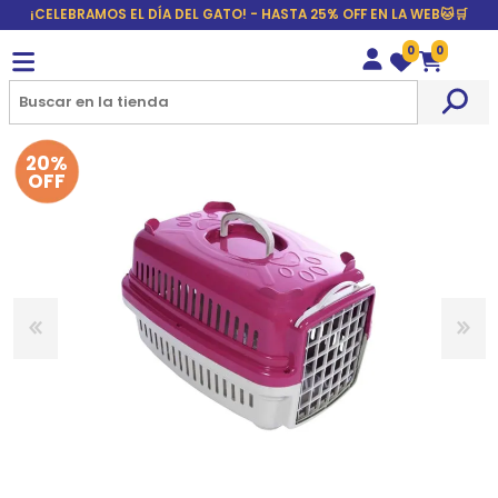
¡CELEBRAMOS EL DÍA DEL GATO! - HASTA 25% OFF EN LA WEB🐱🛒
0
0
Wishlist
Carrito
20%
OFF