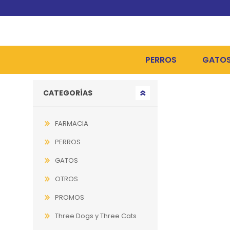
PERROS
GATO
Go to top
CATEGORÍAS
ALIMENTOS SECOS
ALIME
ALIMENTOS HÚMEDOS Y
ALIME
FARMACIA
HIGIENE, PELUQUERÍA Y
ARENA
PERROS
CAMAS Y CASETAS
HIGIE
GATOS
OTROS
BOLSOS Y TRANSPORT
COME
PROMOS
BOLSAS PARA MATERIA
JUGUE
Three Dogs y Three Cats
COLLARES, ARNESES Y 
COLLA