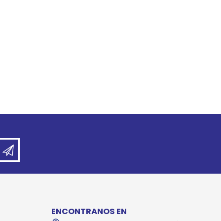
REE CATS
REE DOGS
DIGREE
YAL CANIN
r todas
ENCONTRANOS EN