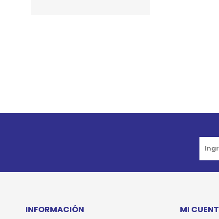
JUGUETES
TRAN
COMEDEROS Y BEBEDE
CAMA
ROPA
INFORMACIÓN
MI CUEN