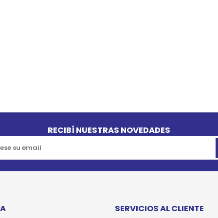
SPORTADORAS
TH
ROS
S
TH
PE
RO
Ve
RECIBÍ NUESTRAS NOVEDADES
TA
SERVICIOS AL CLIENTE