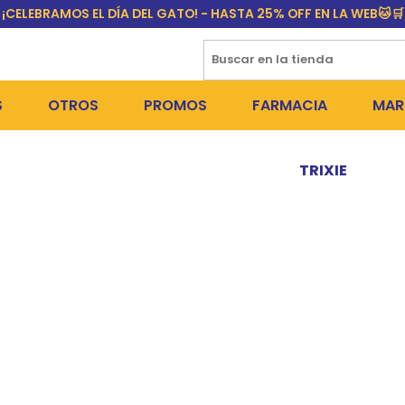
¡CELEBRAMOS EL DÍA DEL GATO! - HASTA 25% OFF EN LA WEB🐱🛒
S
OTROS
PROMOS
FARMACIA
MAR
NTOS SECOS
DÍA DEL GATO
MEDICAMENTOS
FR
TRIXIE
 SNACKS
NTOS HÚMEDOS Y SNACKS
PERROS
PULGUICIDAS Y GARRAPA
EQU
 COSMÉTICA
S SANITARIAS
GATOS
COLLARES ISABELINOS Y
BI
NE Y BAÑOS
OUTLET
GR
ADORAS
DEROS Y BEBEDEROS
NY
TES Y RASCADORES
AS
CORREAS
RES Y ACCESORIOS
MA