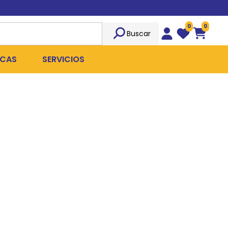
0
0
Buscar
Wishlist
Carrito
CAS
SERVICIOS
OST
Sociedad
TICIDAS
ILIBRIO
Peluquería
 ROPA QUIRÚRGICA
OFRESH
Emergencias
ANPLUS
Exámenes Clínicos
D
Cirugías Coordinadas
TRO
X