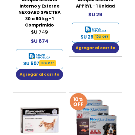
Interno y Externo
APPRYL - 1 Unidad
NEXGARD SPECTRA
$U 29
30 a 60 kg - 1
Comprimido
$U 749
$U 26
10% OFF
$U 674
Agregar al carrito
$U 607
10% OFF
Agregar al carrito
10%
OFF