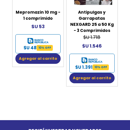
Mepromazin 10 mg -
Antipulgas y
1 comprimido
Garrapatas
NEXGARD 25 a 50 Kg
$U 53
- 3 Comprimidos
$U 1.718
$U 1.546
$U 48
10% OFF
Agregar al carrito
$U 1.391
10% OFF
Agregar al carrito
Go to top