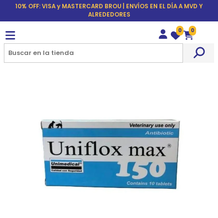
10% OFF: VISA y MASTERCARD BROU | ENVÍOS EN EL DÍA A MVD Y
ALREDEDORES
0
0
Wishlist
Carrito