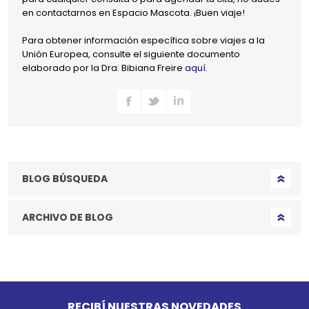
en contactarnos en Espacio Mascota. ¡Buen viaje!
Para obtener información específica sobre viajes a la
Unión Europea, consulte el siguiente documento
elaborado por la Dra. Bibiana Freire
aquí
.
BLOG BÚSQUEDA
ARCHIVO DE BLOG
Go to top
RECIBÍ NUESTRAS NOVEDADES