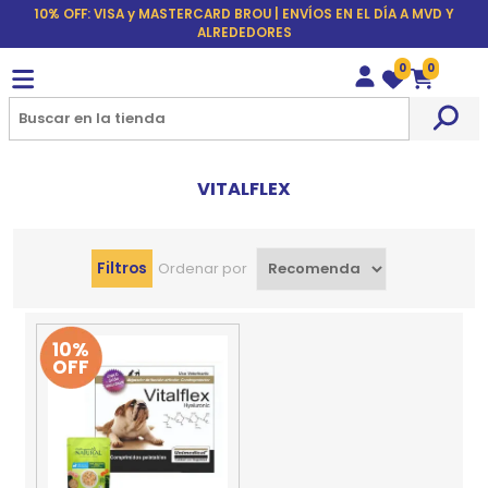
10% OFF: VISA y MASTERCARD BROU | ENVÍOS EN EL DÍA A MVD Y
ALREDEDORES
0
0
Wishlist
Carrito
VITALFLEX
Filtros
Ordenar por
10%
OFF