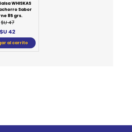
Salsa WHISKAS
achorro Sabor
ne 85 grs.
$U 47
$U 42
ar al carrito