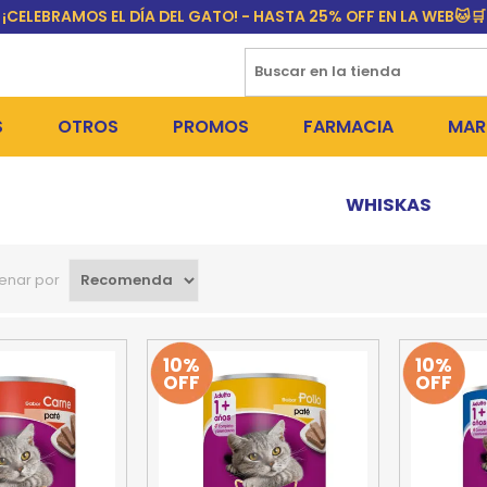
¡CELEBRAMOS EL DÍA DEL GATO! - HASTA 25% OFF EN LA WEB🐱🛒
S
OTROS
PROMOS
FARMACIA
MAR
NTOS SECOS
DÍA DEL GATO
MEDICAMENTOS
FR
WHISKAS
 SNACKS
NTOS HÚMEDOS Y SNACKS
PERROS
PULGUICIDAS Y GARRAPA
EQU
enar por
 COSMÉTICA
S SANITARIAS
GATOS
COLLARES ISABELINOS Y
BI
NE Y BAÑOS
OUTLET
GR
10%
10%
OFF
OFF
ADORAS
DEROS Y BEBEDEROS
NY
TES Y RASCADORES
AS
CORREAS
RES Y ACCESORIOS
MA