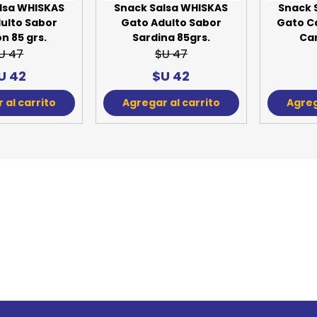
lsa WHISKAS
Snack Salsa WHISKAS
Snack 
ulto Sabor
Gato Adulto Sabor
Gato C
n 85 grs.
Sardina 85grs.
Car
U 47
$U 47
U 42
$U 42
 al carrito
Agregar al carrito
Agreg