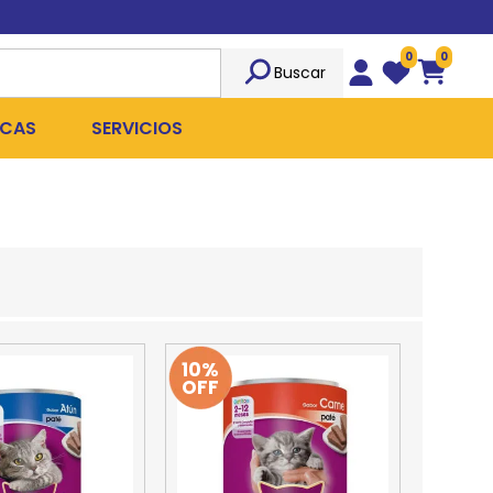
0
0
Buscar
Wishlist
Carrito
CAS
SERVICIOS
OST
Sociedad
TICIDAS
ILIBRIO
Peluquería
 ROPA QUIRÚRGICA
OFRESH
Emergencias
ANPLUS
Exámenes Clínicos
10%
OFF
D
Cirugías Coordinadas
TRO
X