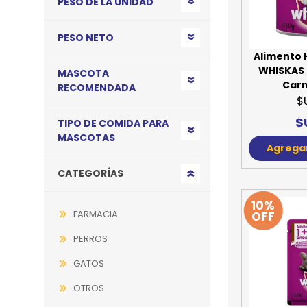
PESO DE LA UNIDAD
JUGUETES
TRAN
PESO NETO
COMEDEROS Y BEBEDE
CAMA
Alimento
WHISKAS 
MASCOTA
ROPA
Carn
RECOMENDADA
$
$
TIPO DE COMIDA PARA
MASCOTAS
Agregar
CATEGORÍAS
10%
FARMACIA
OFF
PERROS
GATOS
OTROS