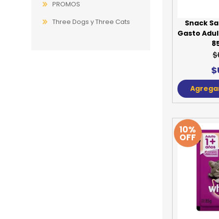
PROMOS
Three Dogs y Three Cats
Snack Sa
Gasto Adul
85
$
$
Agregar
10%
OFF