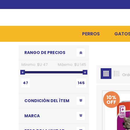
PERROS
GATO
Go to top
RANGO DE PRECIOS
ALIMENTOS SECOS
ALIME
Mínimo:
$U 47
Máximo:
$U 145
ALIMENTOS HÚMEDOS Y
ALIME
Ord
HIGIENE, PELUQUERÍA Y
ARENA
47
145
CAMAS Y CASETAS
HIGIE
10%
CONDICIÓN DEL ÍTEM
OFF
BOLSOS Y TRANSPORT
COME
BOLSAS PARA MATERIA
JUGUE
MARCA
COLLARES, ARNESES Y 
COLLA