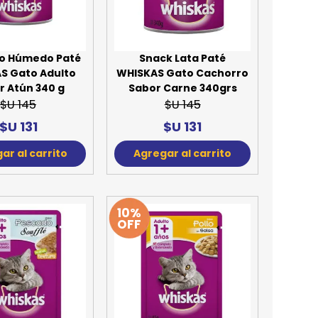
REE CATS
REE DOGS
o Húmedo Paté
Snack Lata Paté
S Gato Adulto
WHISKAS Gato Cachorro
DIGREE
r Atún 340 g
Sabor Carne 340grs
$U 145
$U 145
YAL CANIN
$U 131
$U 131
r todas
ar al carrito
Agregar al carrito
10%
OFF