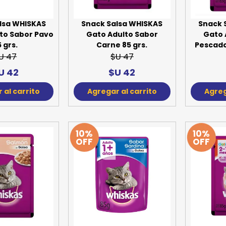
lsa WHISKAS
Snack Salsa WHISKAS
Snack 
to Sabor Pavo
Gato Adulto Sabor
Gato 
 grs.
Carne 85 grs.
Pescado 
U 47
$U 47
U 42
$U 42
 al carrito
Agregar al carrito
Agreg
10%
10%
OFF
OFF