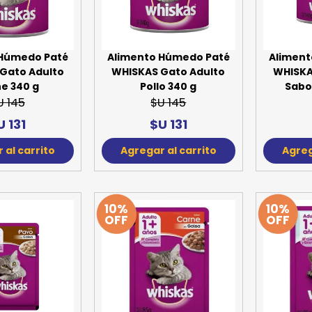
SPORTADORAS
TH
ROS
S
TH
 Húmedo Paté
Alimento Húmedo Paté
Aliment
Gato Adulto
WHISKAS Gato Adulto
WHISKA
PE
e 340 g
Pollo 340 g
Sabo
U 145
$U 145
RO
U 131
$U 131
Ve
 al carrito
Agregar al carrito
Agreg
10%
10%
OFF
OFF