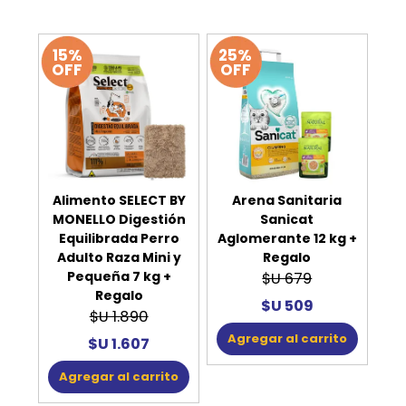
15%
25%
OFF
OFF
Alimento SELECT BY
Arena Sanitaria
MONELLO Digestión
Sanicat
Equilibrada Perro
Aglomerante 12 kg +
Adulto Raza Mini y
Regalo
Pequeña 7 kg +
$U 679
Regalo
$U 509
$U 1.890
Agregar al carrito
$U 1.607
Agregar al carrito