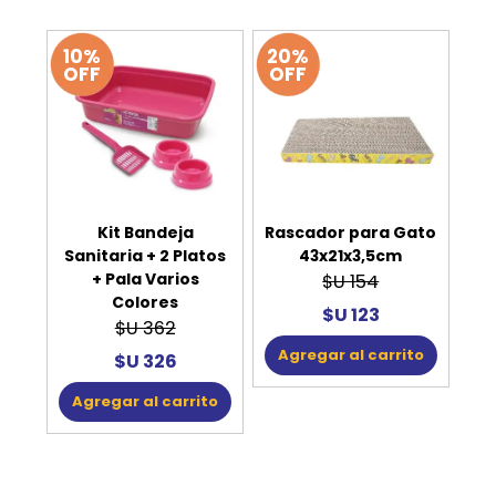
10%
20%
OFF
OFF
Kit Bandeja
Rascador para Gato
Sanitaria + 2 Platos
43x21x3,5cm
+ Pala Varios
$U 154
Colores
$U 123
$U 362
Agregar al carrito
$U 326
Agregar al carrito