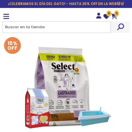
¡CELEBRAMOS EL DÍA DEL GATO! - HASTA 25% OFF EN LA WEB🐱🛒
0
0
Wishlist
Carrito
15%
OFF