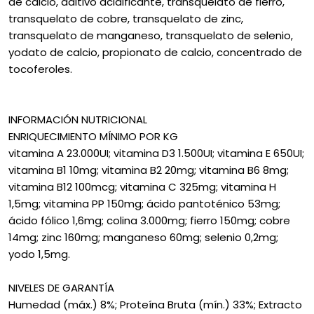
de calcio, aditivo acidificante, transquelato de fierro,
transquelato de cobre, transquelato de zinc,
transquelato de manganeso, transquelato de selenio,
yodato de calcio, propionato de calcio, concentrado de
tocoferoles.
INFORMACIÓN NUTRICIONAL
ENRIQUECIMIENTO MÍNIMO POR KG
vitamina A 23.000UI; vitamina D3 1.500UI; vitamina E 650UI;
vitamina B1 10mg; vitamina B2 20mg; vitamina B6 8mg;
vitamina B12 100mcg; vitamina C 325mg; vitamina H
1,5mg; vitamina PP 150mg; ácido pantoténico 53mg;
ácido fólico 1,6mg; colina 3.000mg; fierro 150mg; cobre
14mg; zinc 160mg; manganeso 60mg; selenio 0,2mg;
yodo 1,5mg.
NIVELES DE GARANTÍA
Humedad (máx.) 8%; Proteína Bruta (mín.) 33%; Extracto