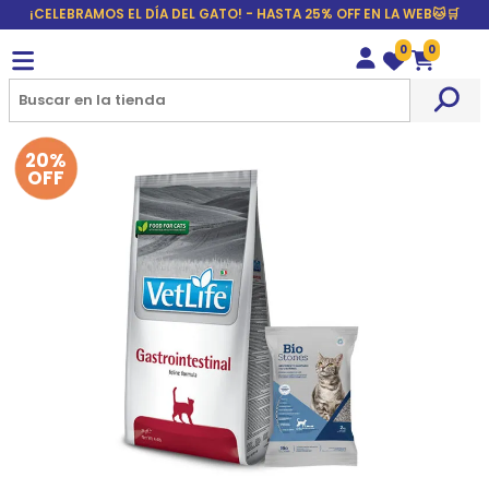
¡CELEBRAMOS EL DÍA DEL GATO! - HASTA 25% OFF EN LA WEB🐱🛒
0
0
Wishlist
Carrito
20%
OFF