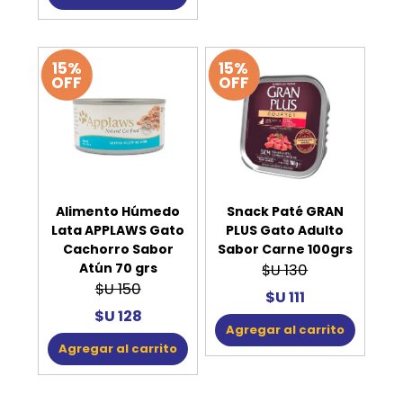
15%
15%
OFF
OFF
Alimento Húmedo
Snack Paté GRAN
Lata APPLAWS Gato
PLUS Gato Adulto
Cachorro Sabor
Sabor Carne 100grs
Atún 70 grs
$U 130
$U 150
$U 111
$U 128
Agregar al carrito
Agregar al carrito