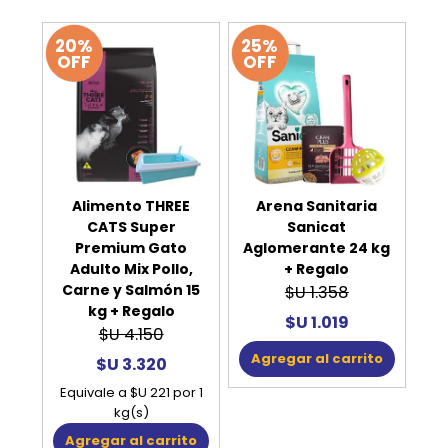
20%
25%
OFF
OFF
Alimento THREE
Arena Sanitaria
CATS Super
Sanicat
Premium Gato
Aglomerante 24 kg
Adulto Mix Pollo,
+ Regalo
Carne y Salmón 15
$U 1.358
kg + Regalo
$U 1.019
$U 4.150
Agregar al carrito
$U 3.320
Equivale a $U 221 por 1
kg(s)
Agregar al carrito