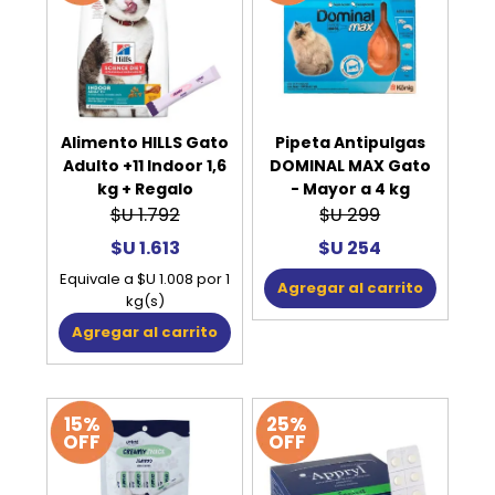
Alimento HILLS Gato
Pipeta Antipulgas
Adulto +11 Indoor 1,6
DOMINAL MAX Gato
kg + Regalo
- Mayor a 4 kg
$U 1.792
$U 299
$U 1.613
$U 254
Equivale a $U 1.008 por 1
Agregar al carrito
kg(s)
Agregar al carrito
15%
25%
OFF
OFF