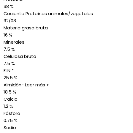
38 %
Cociente Proteínas animales/vegetales
92/08
Materia grasa bruta
16 %
Minerales
7.5 %
Celulosa bruta
7.5 %
ELN *
25.5 %
Almidón- Leer más +
18.5 %
Calcio
1.2 %
Fósforo
0.75 %
Sodio