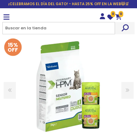
¡CELEBRAMOS EL DÍA DEL GATO! - HASTA 25% OFF EN LA WEB🐱🛒
0
0
Wishlist
Carrito
15%
OFF