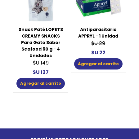
Snack Paté LOPETS
Antiparasitario
CREAMY SNACKS
APPRYL - 1 Unidad
Para Gato Sabor
$U 29
Seafood 60 g - 4
$U 22
Unidades
$U 149
Agregar al carrito
$U 127
Agregar al carrito
Go to top